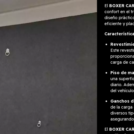
El
BOXER CA
confort en el 
diseño práctic
eficiente y pla
Característic
Revestimie
Este revesti
proporciona
carga de ca
Piso de m
una superfic
diario. Ade
del vehículo
Ganchos de
de la carga
diversos ti
asegurando 
El
BOXER CA